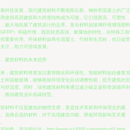
随着科技发展，现代建筑材料不断推陈出新。钢铁和混凝土的广
应用使得高层建筑和大跨度结构成为可能，它们强度高、可塑性
强，极大地拓展了建筑设计的边界。复合材料如玻璃纤维增强塑
（GFRP）和碳纤维，因其轻质高强、耐腐蚀的特性，在特殊工程
发挥重要作用。环保材料如再生混凝土、竹材和生态砖，也日益
到关注，助力可持续发展。
三、建筑材料的未来趋势
未来，建筑材料将更加注重智能化和环保性。智能材料如自修复
凝土和温敏玻璃，能够根据环境变化自动调整性能，提升建筑的
全与舒适度。同时，绿色建筑材料将通过减少碳足迹和资源循环
用，推动建筑业向低碳转型。
建筑材料不仅是建筑的物理支撑，更是技术革新和环保理念的载
体。选择合适的材料，对于实现建筑功能、降低环境影响至关重
要。
若转载，请注明出处：http://www.sjz2000.com/product/1.html